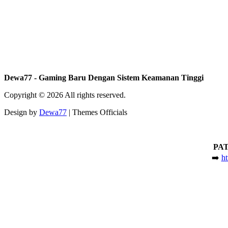
Dewa77 - Gaming Baru Dengan Sistem Keamanan Tinggi
Copyright © 2026 All rights reserved.
Design by
Dewa77
| Themes Officials
PAT
➡️
ht